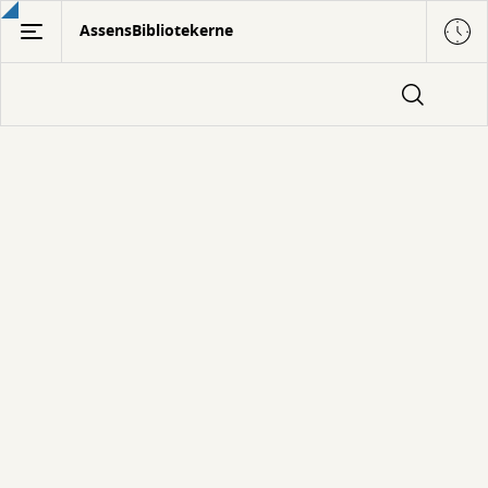
Gå
AssensBibliotekerne
til
hovedindhold