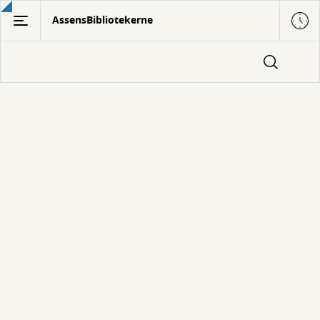
Gå
AssensBibliotekerne
til
hovedindhold