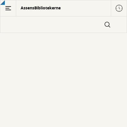
Gå
AssensBibliotekerne
til
hovedindhold