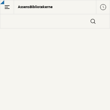
Gå
AssensBibliotekerne
til
hovedindhold