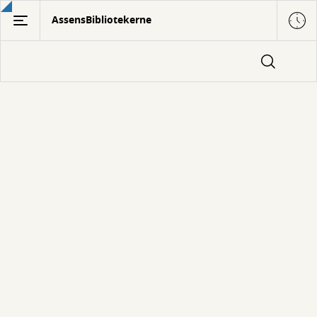
Gå
AssensBibliotekerne
til
hovedindhold