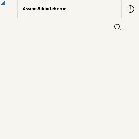
Gå
AssensBibliotekerne
til
hovedindhold