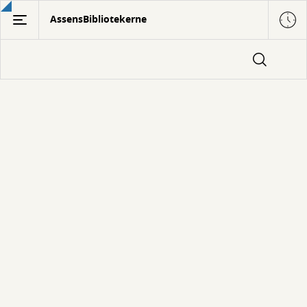
Gå
AssensBibliotekerne
til
hovedindhold