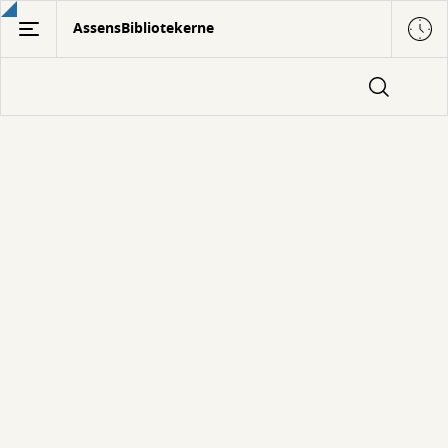
Gå
AssensBibliotekerne
til
hovedindhold