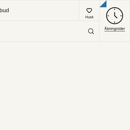
lbud
Husk
Åbningstider