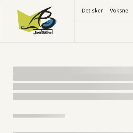
Gå
Det sker
Voksne
til
hovedindhold