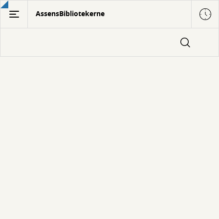
Gå
AssensBibliotekerne
til
hovedindhold