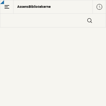
Gå
AssensBibliotekerne
til
hovedindhold