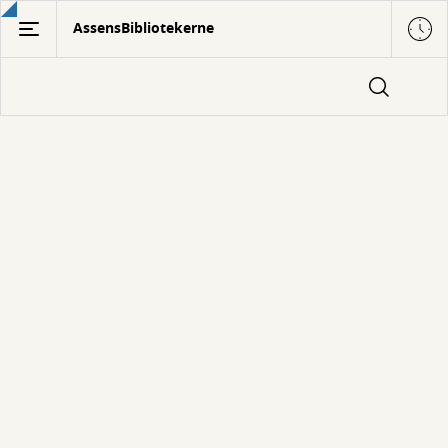
Gå
AssensBibliotekerne
til
hovedindhold