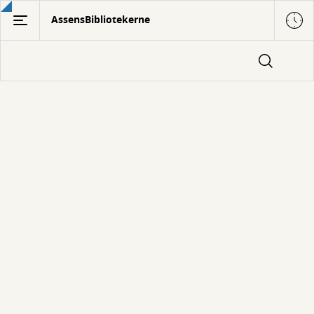
Gå
AssensBibliotekerne
til
hovedindhold