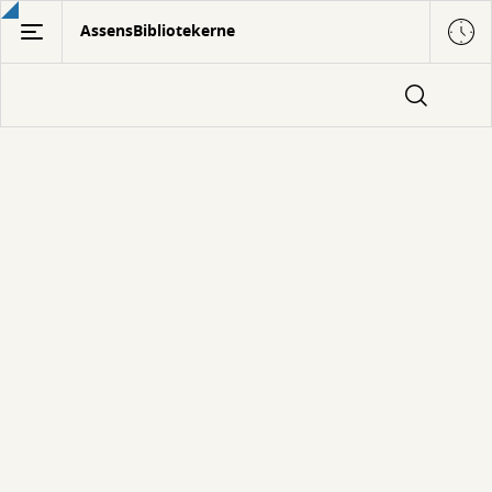
Gå
AssensBibliotekerne
til
hovedindhold