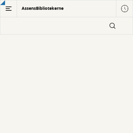
Gå
AssensBibliotekerne
til
hovedindhold