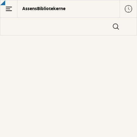
Gå
AssensBibliotekerne
til
hovedindhold