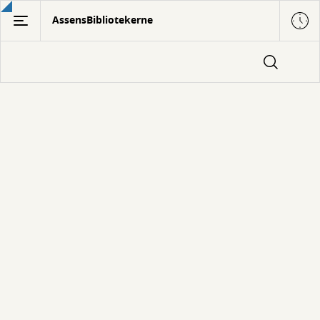
Gå
AssensBibliotekerne
til
hovedindhold