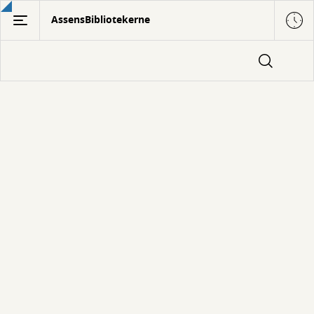
Gå
AssensBibliotekerne
til
hovedindhold