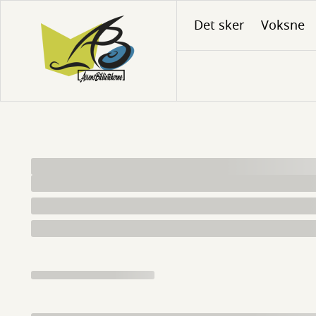
Gå
Det sker
Voksne
til
hovedindhold