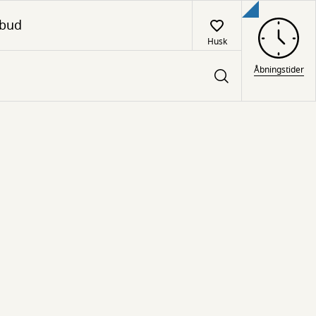
lbud
Husk
Åbningstider