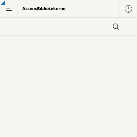
Gå
AssensBibliotekerne
til
hovedindhold