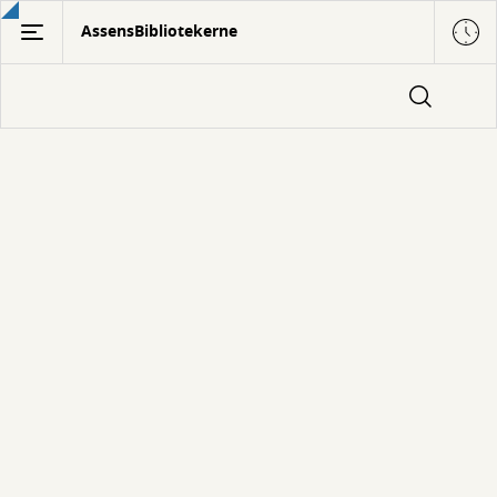
Gå
AssensBibliotekerne
til
hovedindhold