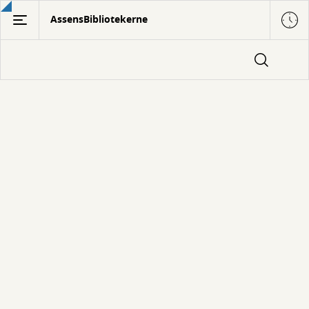
Gå
AssensBibliotekerne
til
hovedindhold