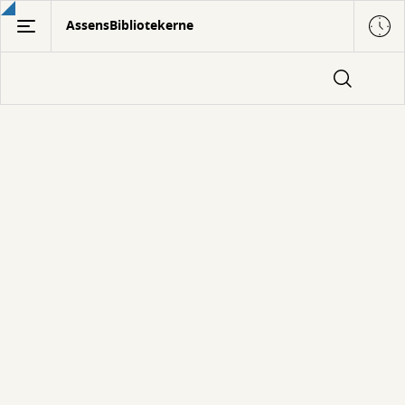
Gå
AssensBibliotekerne
til
hovedindhold