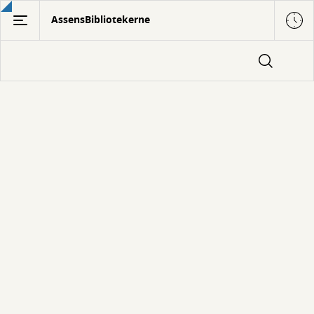
Gå
AssensBibliotekerne
til
hovedindhold