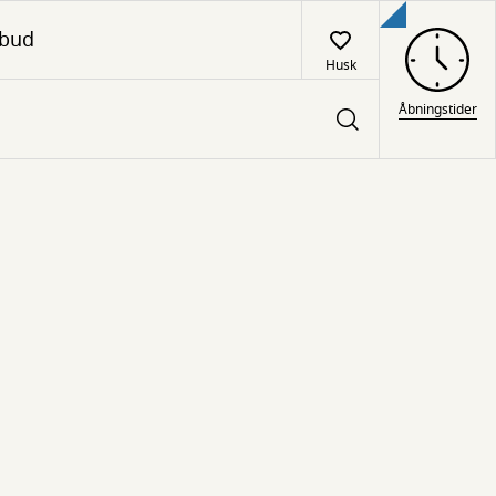
lbud
Husk
Åbningstider