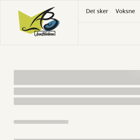
Gå
Det sker
Voksne
til
hovedindhold