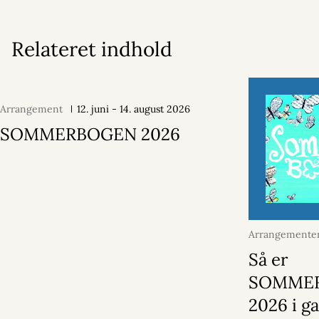
Relateret indhold
Arrangement
12. juni - 14. august 2026
SOMMERBOGEN 2026
Arrangementer
juni 2026
Så er
SOMME
2026 i g