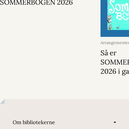
SOMMERBOGEN 2026
Arrangementer
juni 2026
Så er
SOMME
2026 i g
Om bibliotekerne