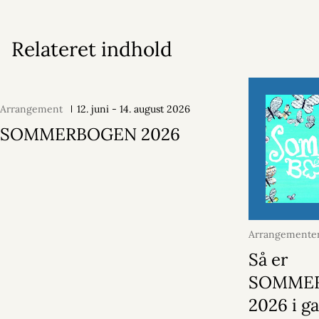
Relateret indhold
Arrangement
12. juni - 14. august 2026
SOMMERBOGEN 2026
Arrangementer
juni 2026
Så er
SOMME
2026 i g