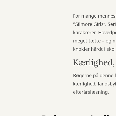
For mange menneske
“Gilmore Girls”. Ser
karakterer. Hovedpe
meget tætte – og m
knokler hårdt i skol
Kærlighed,
Bøgerne på denne l
kærlighed, landsbyid
efterårslæsning.