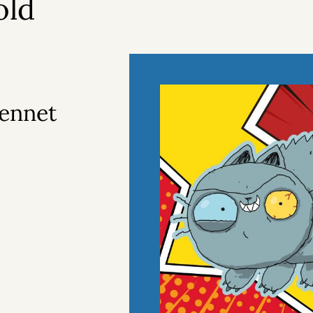
old
Bennet