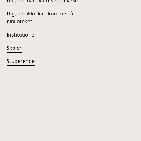
Dig, der har svært ved at læse
Dig, der ikke kan komme på
biblioteket
Institutioner
Skoler
Studerende