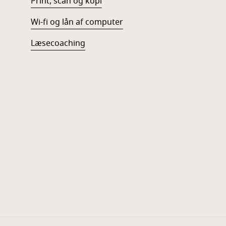
Print, scan og kopi
Wi-fi og lån af computer
Læsecoaching