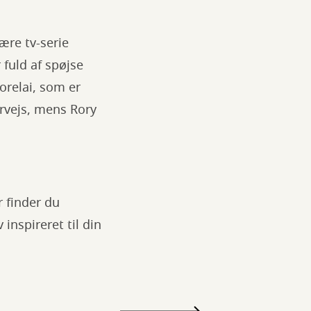
re tv-serie
r fuld af spøjse
orelai, som er
rvejs, mens Rory
 finder du
inspireret til din