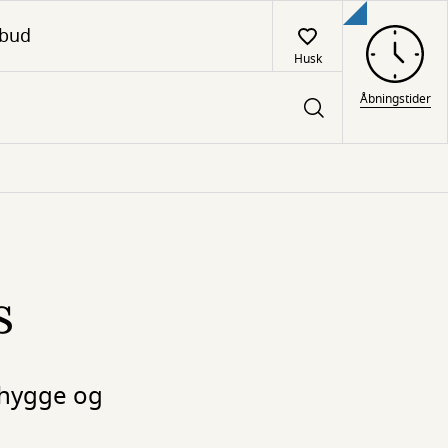
lbud
Husk
Åbningstider
s
yhygge og