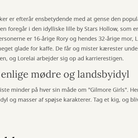
r er efterår ensbetydende med at gense den populæ
ien foregår i den idylliske lille by Stars Hollow, som e
rsonerne er 16-årige Rory og hendes 32-årige mor, L
eget glade for kaffe. De får og mister kærester unde
en, og Lorelai arbejder sig op ad karrierestigen.
 enlige mødre og landsbyidyl
iste minder på hver sin måde om "Gilmore Girls". Her
yl og masser af spøjse karakterer. Tag et kig, og bliv 