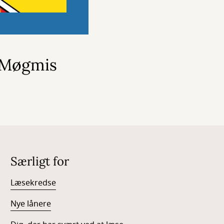
r Møgmis
Særligt for
Læsekredse
Nye lånere