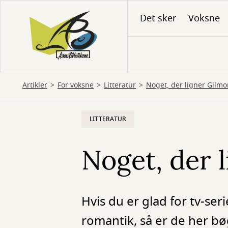
Gå
Det sker
Voksne
til
hovedindhold
Artikler
For voksne
Litteratur
Noget, der ligner Gilmo
LITTERATUR
Noget, der 
Hvis du er glad for tv-se
romantik, så er de her bø