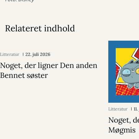
Relateret indhold
Litteratur
22. juli 2026
Noget, der ligner Den anden
Bennet søster
Litteratur
11
Noget, d
Møgmis