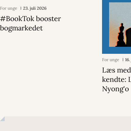
For unge
23. juli 2026
#BookTok booster
bogmarkedet
For unge
16.
Læs med
kendte: 
Nyong'o