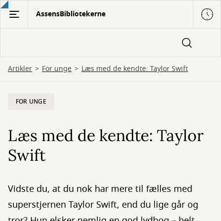
Gå
AssensBibliotekerne
til
hovedindhold
Artikler
For unge
Læs med de kendte: Taylor Swift
FOR UNGE
Læs med de kendte: Taylor
Swift
Vidste du, at du nok har mere til fælles med
superstjernen Taylor Swift, end du lige går og
tror? Hun elsker nemlig en god lydbog – helt