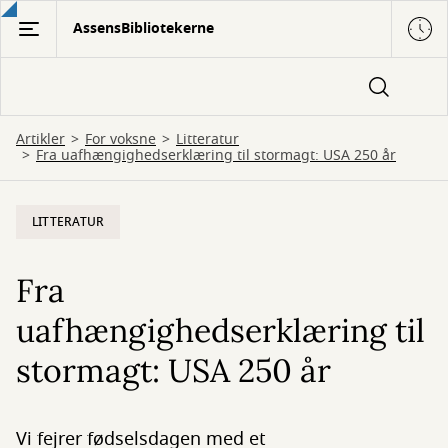
Gå
AssensBibliotekerne
til
hovedindhold
Artikler
For voksne
Litteratur
Fra uafhængighedserklæring til stormagt: USA 250 år
LITTERATUR
Fra
uafhængighedserklæring til
stormagt: USA 250 år
Vi fejrer fødselsdagen med et