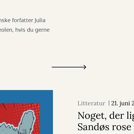
ke forfatter Julia
eolen, hvis du gerne
Litteratur
21. juni
Noget, der l
Sandøs rose