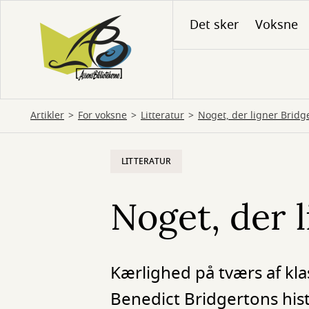
Gå
Det sker
Voksne
til
hovedindhold
Artikler
For voksne
Litteratur
Noget, der ligner Bridg
LITTERATUR
Noget, der 
Kærlighed på tværs af kl
Benedict Bridgertons histo