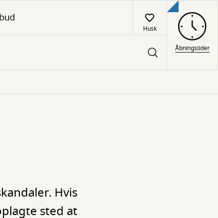
lbud
Husk
Åbningstider
kandaler. Hvis
oplagte sted at