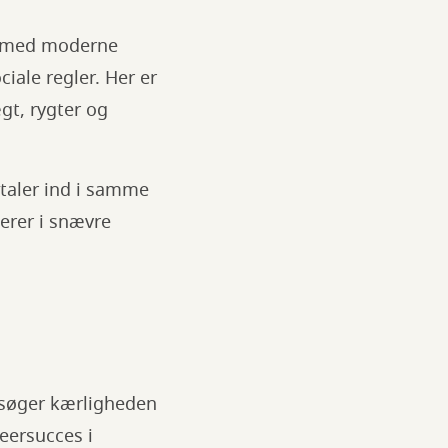
ce med moderne
ciale regler. Her er
gt, rygter og
 taler ind i samme
gerer i snævre
r søger kærligheden
eersucces i