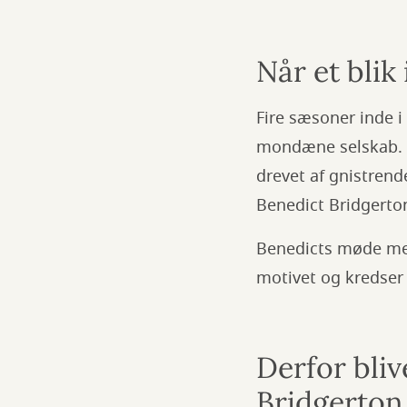
Når et blik
Fire sæsoner inde i
mondæne selskab. M
drevet af gnistrend
Benedict Bridgerton
Benedicts møde med
motivet og kredser
Derfor bliv
Bridgerton