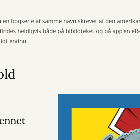
å en bogserie af samme navn skrevet af den amerikans
indes heldigvis både på biblioteket og på app'en eR
 lidt endnu.
old
Bennet