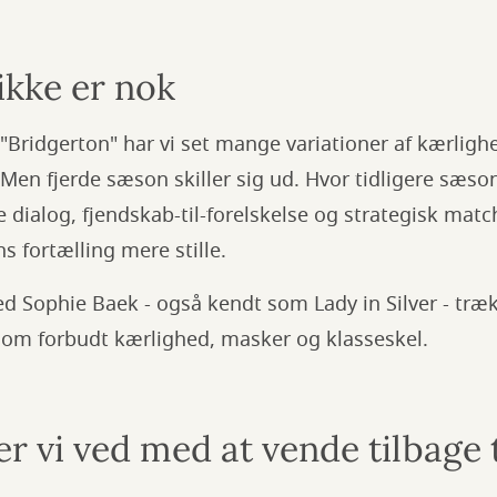
 ikke er nok
 "Bridgerton" har vi set mange variationer af kærligh
en fjerde sæson skiller sig ud. Hvor tidligere sæso
e dialog, fjendskab-til-forelskelse og strategisk mat
s fortælling mere stille.
 Sophie Baek - også kendt som Lady in Silver - træ
 om forbudt kærlighed, masker og klasseskel.
er vi ved med at vende tilbage t