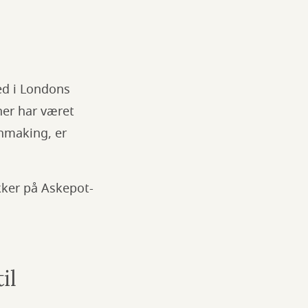
ed i Londons
ner har været
chmaking, er
kker på Askepot-
il