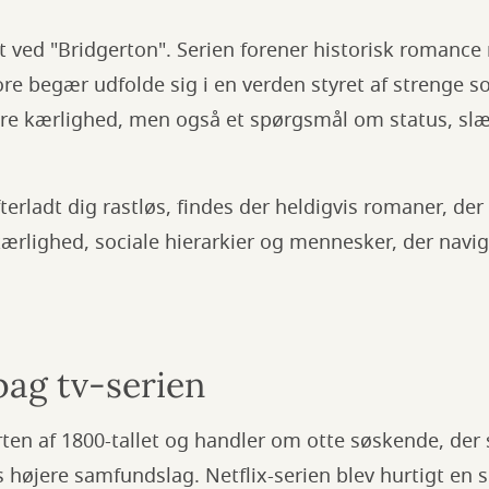
gt ved "Bridgerton". Serien forener historisk roman
ore begær udfolde sig i en verden styret af strenge so
are kærlighed, men også et spørgsmål om status, slæ
terladt dig rastløs, findes der heldigvis romaner, der
kærlighed, sociale hierarkier og mennesker, der navi
bag tv-serien
arten af 1800-tallet og handler om otte søskende, de
 højere samfundslag. Netflix-serien blev hurtigt en s