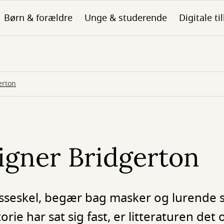
Børn & forældre
Unge & studerende
Digitale ti
erton
ligner Bridgerton
asseskel, begær bag masker og lurende s
rie har sat sig fast, er litteraturen det 