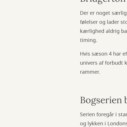
Der er noget særli
følelser og lader st
kærlighed aldrig b
timing.
Hvis sæson 4 har ef
univers af forbudt 
rammer.
Bogserien 
Serien foregår i st
og lykken i Londons