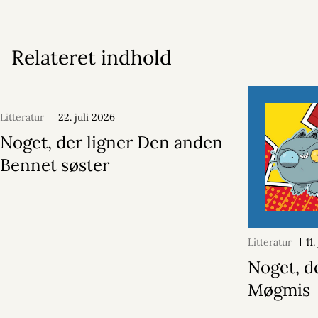
Relateret indhold
Litteratur
22. juli 2026
Noget, der ligner Den anden
Bennet søster
Litteratur
11
Noget, d
Møgmis