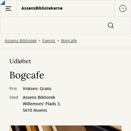
Gå
AssensBibliotekerne
til
hovedindhold
Assens Bibliotek
Events
Bogcafe
Udløbet
Bogcafe
Pris
Voksen: Gratis
Sted
Assens Bibliotek
Willemoes' Plads 3,
5610 Assens