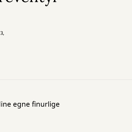
3,
dine egne finurlige