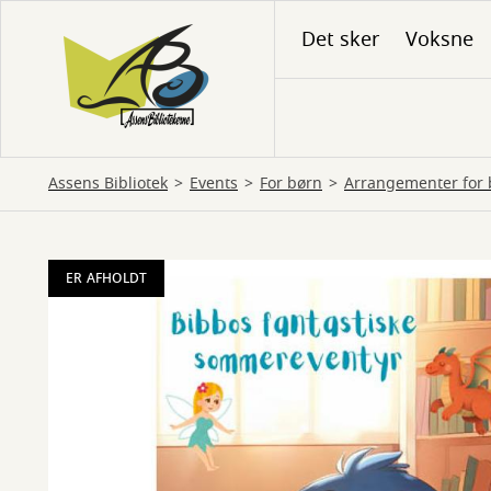
Gå
Det sker
Voksne
til
hovedindhold
Assens Bibliotek
Events
For børn
Arrangementer for 
ER AFHOLDT