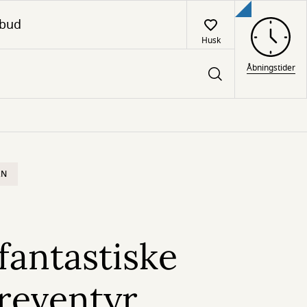
lbud
Husk
Åbningstider
RN
fantastiske
eventyr