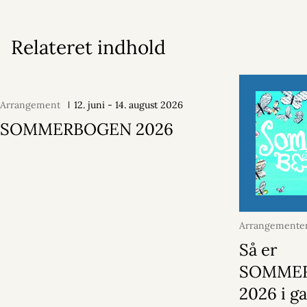
Relateret indhold
Arrangement
12. juni - 14. august 2026
SOMMERBOGEN 2026
Arrangementer
juni 2026
Så er
SOMME
2026 i g