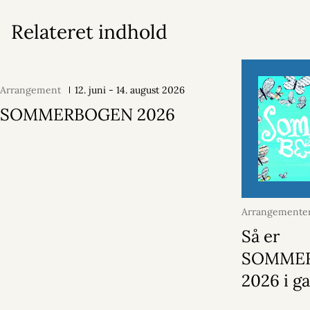
Relateret indhold
Arrangement
12. juni - 14. august 2026
SOMMERBOGEN 2026
Arrangementer
juni 2026
Så er
SOMME
2026 i g