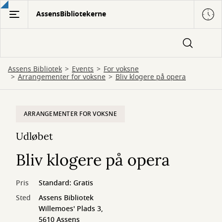
Gå
AssensBibliotekerne
til
hovedindhold
Assens Bibliotek
Events
For voksne
Arrangementer for voksne
Bliv klogere på opera
ARRANGEMENTER FOR VOKSNE
Udløbet
Bliv klogere på opera
Pris
Standard: Gratis
Sted
Assens Bibliotek
Willemoes' Plads 3,
5610 Assens