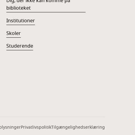
Dig, der ikke kan komme på
biblioteket
Institutioner
Skoler
Studerende
plysninger
Privatlivspolitik
Tilgængelighedserklæring