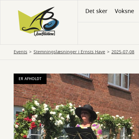
Gå
Det sker
Voksne
til
hovedindhold
Events
Stemningslæsninger i Ernsts Have
2025-07-08
ER AFHOLDT