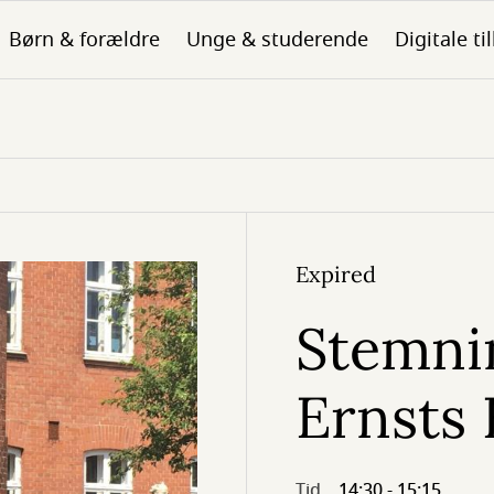
Børn & forældre
Unge & studerende
Digitale ti
Expired
Stemni
Ernsts
Tid
14:30 - 15:15