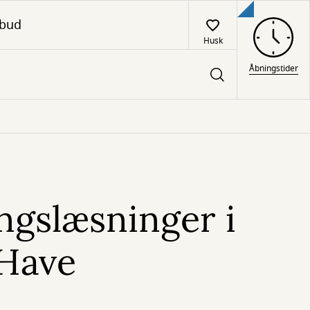
lbud
Husk
Åbningstider
ngslæsninger i
 Have