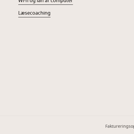
Wi-fi og lån af computer
Læsecoaching
Faktureringso