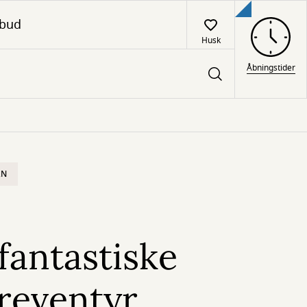
lbud
Husk
Åbningstider
RN
fantastiske
eventyr