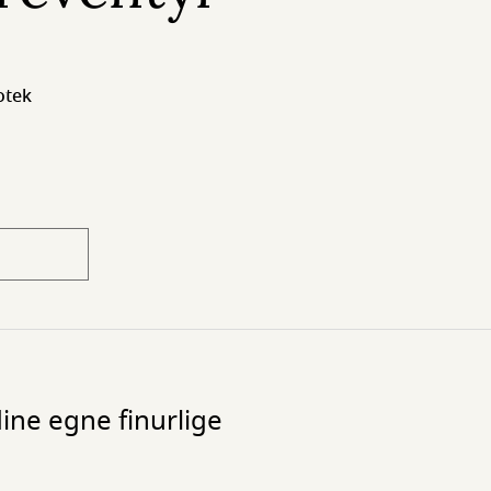
otek
dine egne finurlige