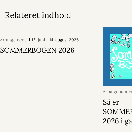
Relateret indhold
Arrangement
12. juni - 14. august 2026
SOMMERBOGEN 2026
Arrangementer
juni 2026
Så er
SOMME
2026 i g