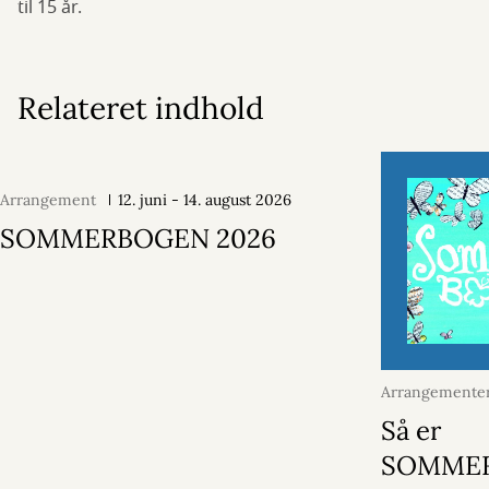
til 15 år.
Relateret indhold
Arrangement
12. juni - 14. august 2026
SOMMERBOGEN 2026
Arrangementer
juni 2026
Så er
SOMME