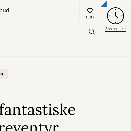
lbud
Husk
Åbningstider
RN
fantastiske
eventyr