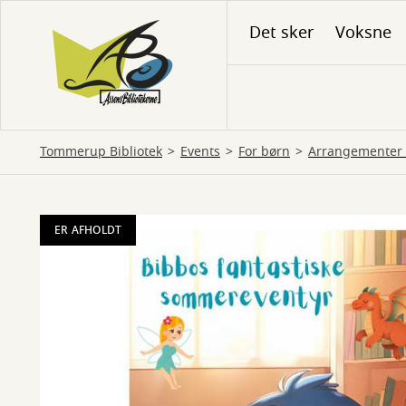
Gå
Det sker
Voksne
til
hovedindhold
Tommerup Bibliotek
Events
For børn
Arrangementer 
ER AFHOLDT