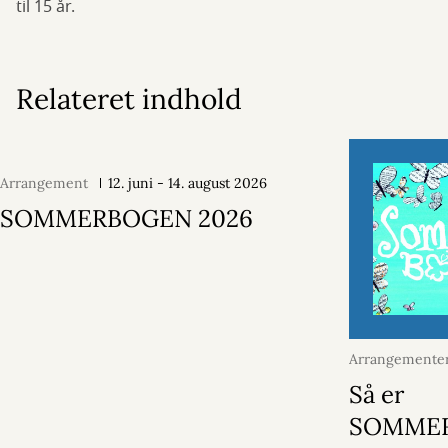
til 15 år.
Relateret indhold
Arrangement
12. juni - 14. august 2026
SOMMERBOGEN 2026
Arrangementer
juni 2026
Så er
SOMME