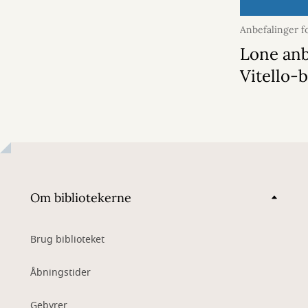
Anbefalinger f
juni 2026
Lone anb
Vitello-
Om bibliotekerne
Brug biblioteket
Åbningstider
Gebyrer