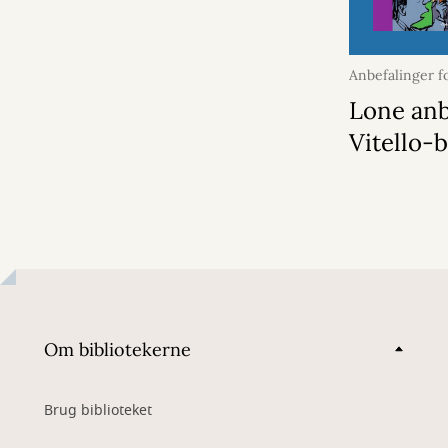
Anbefalinger f
juni 2026
Lone anb
Vitello-
Om bibliotekerne
Brug biblioteket