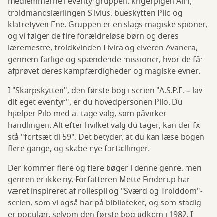
medlemmerne i eventyrgruppen: krigerpigen Alin,
troldmandslærlingen Silvius, bueskytten Pilo og
klatretyven Ene. Gruppen er en slags magiske spioner,
og vi følger de fire forældreløse børn og deres
læremestre, troldkvinden Elvira og elveren Avanera,
gennem farlige og spændende missioner, hvor de får
afprøvet deres kampfærdigheder og magiske evner.
I "Skarpskytten", den første bog i serien "A.S.P.E. – lav
dit eget eventyr", er du hovedpersonen Pilo. Du
hjælper Pilo med at tage valg, som påvirker
handlingen. Alt efter hvilket valg du tager, kan der fx
stå "fortsæt til 59". Det betyder, at du kan læse bogen
flere gange, og skabe nye fortællinger.
Der kommer flere og flere bøger i denne genre, men
genren er ikke ny. Forfatteren Mette Finderup har
været inspireret af rollespil og "Sværd og Trolddom"-
serien, som vi også har på biblioteket, og som stadig
er populær, selvom den første bog udkom i 1982. I