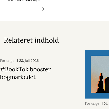
Relateret indhold
For unge
23. juli 2026
#BookTok booster
bogmarkedet
For unge
16.