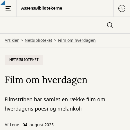
Gå
AssensBibliotekerne
til
hovedindhold
Artikler
Netbiblioteket
Film om hverdagen
NETBIBLIOTEKET
Film om hverdagen
Filmstriben har samlet en række film om
hverdagens poesi og melankoli
Af
Lone
04. august 2025