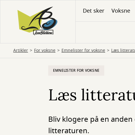
Gå
Det sker
Voksne
til
hovedindhold
Artikler
For voksne
Emnelister for voksne
Læs litterat
EMNELISTER FOR VOKSNE
Læs litterat
Bliv klogere på en anden 
litteraturen.