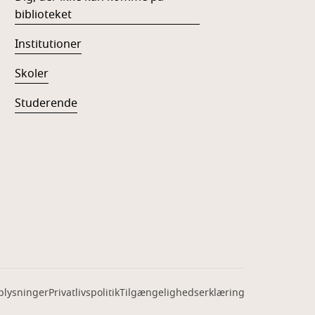
biblioteket
Institutioner
Skoler
Studerende
plysninger
Privatlivspolitik
Tilgængelighedserklæring