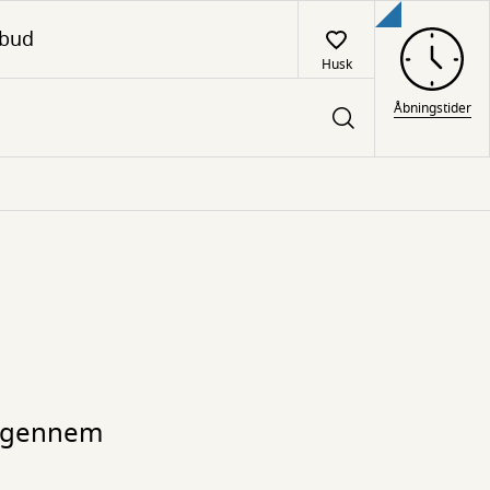
lbud
Husk
Åbningstider
 - gennem