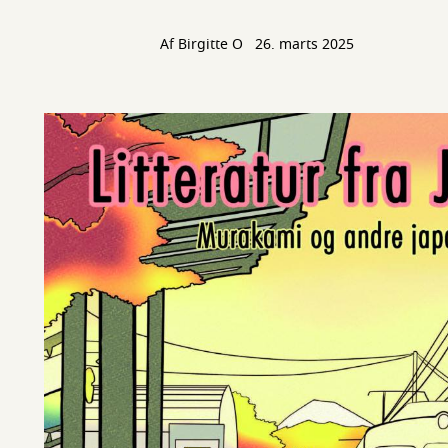
Af
Birgitte O
26. marts 2025