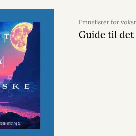
Emnelister for voks
2026
Guide til det